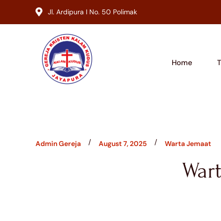
Jl. Ardipura I No. 50 Polimak
Home
/
/
Admin Gereja
August 7, 2025
Warta Jemaat
Wart