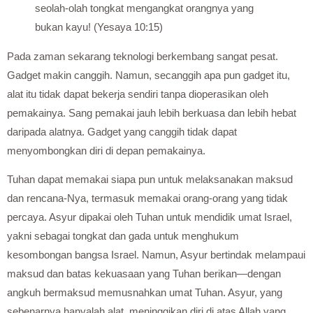
seolah-olah tongkat mengangkat orangnya yang
bukan kayu! (Yesaya 10:15)
Pada zaman sekarang teknologi berkembang sangat pesat.
Gadget makin canggih. Namun, secanggih apa pun gadget itu,
alat itu tidak dapat bekerja sendiri tanpa dioperasikan oleh
pemakainya. Sang pemakai jauh lebih berkuasa dan lebih hebat
daripada alatnya. Gadget yang canggih tidak dapat
menyombongkan diri di depan pemakainya.
Tuhan dapat memakai siapa pun untuk melaksanakan maksud
dan rencana-Nya, termasuk memakai orang-orang yang tidak
percaya. Asyur dipakai oleh Tuhan untuk mendidik umat Israel,
yakni sebagai tongkat dan gada untuk menghukum
kesombongan bangsa Israel. Namun, Asyur bertindak melampaui
maksud dan batas kekuasaan yang Tuhan berikan—dengan
angkuh bermaksud memusnahkan umat Tuhan. Asyur, yang
sebenarnya hanyalah alat, meninggikan diri di atas Allah yang