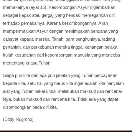
memakainya (ayat 15). Kesombongan Asyur digambarkan
sebagai kapak atau gergaji yang hendak memegahkan diri
terhadap pemakainya. Karena kesombongannya, Allah
mempermalukan Asyur dengan menimpakan bencana yang
dahsyat kepada mereka. Tanah, para penghuninya, ladang
pertanian, dan perkebunan mereka tinggal kenangan belaka.
Itulah kesudahan dari kesombongan manusia yang mencoba
menentang kuasa Tuhan.
Siapa pun kita dan apa pun jabatan yang Tuhan percayakan
kepada kita, satu hal yang harus kita ingat adalah kita hanyalah
alat yang Tuhan pakai untuk melakukan maksud dan rencana-
Nya, bukan maksud dan rencana kita. Tidak ada yang dapat
disombongkan pada diri kita.
(Eddy Nugroho)