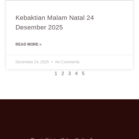
Kebaktian Malam Natal 24
Desember 2025
READ MORE »
December 24, 2025
No Comments
1
2
3
4
5