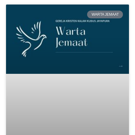
WARTA JEMAAT