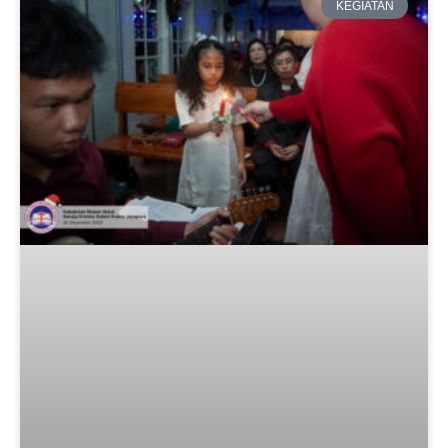
KEGIATAN