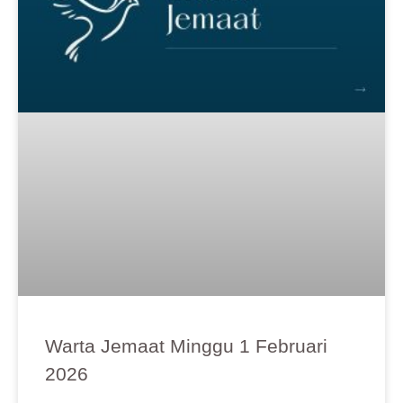
Warta Jemaat Minggu 1 Februari
2026