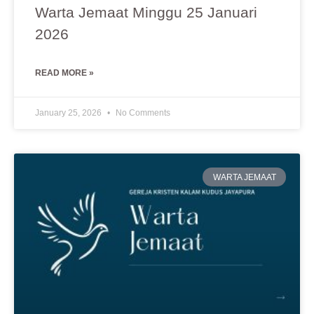
Warta Jemaat Minggu 25 Januari
2026
READ MORE »
January 25, 2026
No Comments
WARTA JEMAAT