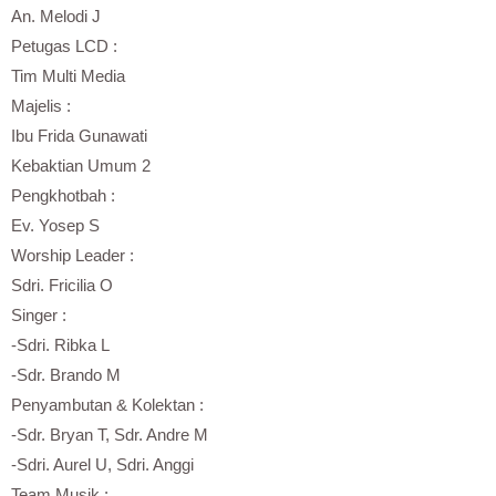
An. Melodi J
Petugas LCD :
Tim Multi Media
Majelis :
Ibu Frida Gunawati
Kebaktian Umum 2
Pengkhotbah :
Ev. Yosep S
Worship Leader :
Sdri. Fricilia O
Singer :
-Sdri. Ribka L
-Sdr. Brando M
Penyambutan & Kolektan :
-Sdr. Bryan T, Sdr. Andre M
-Sdri. Aurel U, Sdri. Anggi
Team Musik :